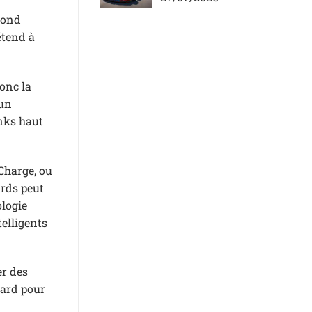
épond
étend à
donc la
 un
nks haut
Charge, ou
ards peut
ologie
telligents
er des
dard pour