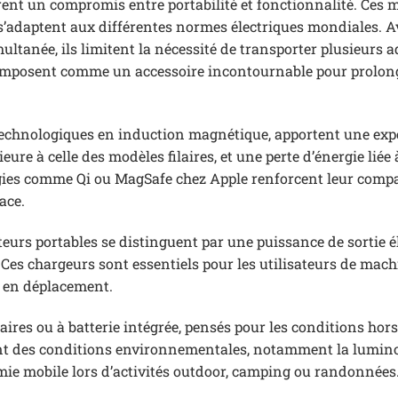
rent un compromis entre portabilité et fonctionnalité. Ces 
s’adaptent aux différentes normes électriques mondiales. A
ultanée, ils limitent la nécessité de transporter plusieurs a
s s’imposent comme un accessoire incontournable pour prolon
s technologiques en induction magnétique, apportent une exp
ure à celle des modèles filaires, et une perte d’énergie liée
ogies comme Qi ou MagSafe chez Apple renforcent leur compat
ace.
urs portables se distinguent par une puissance de sortie é
 Ces chargeurs sont essentiels pour les utilisateurs de mac
 en déplacement.
ires ou à batterie intégrée, pensés pour les conditions hor
nt des conditions environnementales, notamment la luminos
omie mobile lors d’activités outdoor, camping ou randonnées