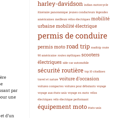
harley-davidson
indian motorcycle
itinéraire panoramique
jeunes conducteurs
légendes
mobilité
américaines
meilleurs vélos électriques
urbaine
mobilité électrique
permis de conduire
road trip
permis moto
roadtrip
route
scooters
90 américaine
routes mythiques
électriques
side-car automobile
sécurité routière
top 10 citadines
vère
voiture d'occasion
travel et nature
se
voitures compactes
voitures pour débutants
voyage
ssant par
voyage aux états-unis
voyage en moto
vélos
 pour une
électriques
vélo électrique performant
équipement moto
états-unis
 et d’un