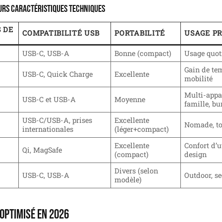
urs caractéristiques techniques
 DE
COMPATIBILITÉ USB
PORTABILITÉ
USAGE PR
USB-C, USB-A
Bonne (compact)
Usage quot
Gain de te
USB-C, Quick Charge
Excellente
mobilité
Multi-appar
USB-C et USB-A
Moyenne
famille, b
USB-C/USB-A, prises
Excellente
Nomade, t
internationales
(léger+compact)
Excellente
Confort d’u
Qi, MagSafe
(compact)
design
Divers (selon
USB-C, USB-A
Outdoor, s
modèle)
optimisé en 2026