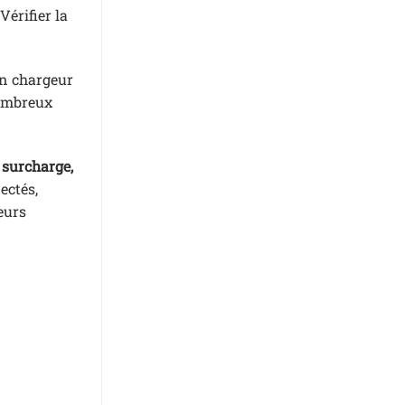
érifier la
un chargeur
nombreux
 surcharge,
ectés,
eurs