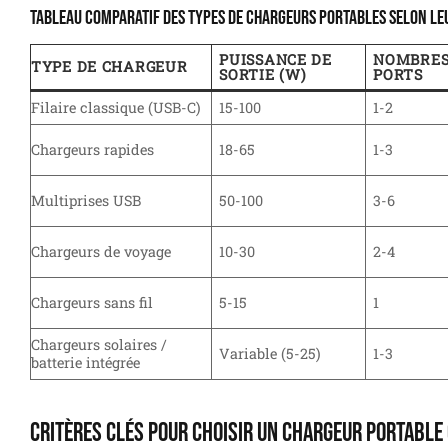
Tableau comparatif des types de chargeurs portables selon le
PUISSANCE DE
NOMBRES
TYPE DE CHARGEUR
SORTIE (W)
PORTS
Filaire classique (USB-C)
15-100
1-2
Chargeurs rapides
18-65
1-3
Multiprises USB
50-100
3-6
Chargeurs de voyage
10-30
2-4
Chargeurs sans fil
5-15
1
Chargeurs solaires /
Variable (5-25)
1-3
batterie intégrée
Critères clés pour choisir un chargeur portable 