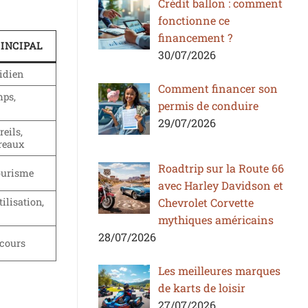
Crédit ballon : comment
fonctionne ce
financement ?
INCIPAL
30/07/2026
idien
Comment financer son
mps,
permis de conduire
29/07/2026
eils,
ureaux
Roadtrip sur la Route 66
ourisme
avec Harley Davidson et
Chevrolet Corvette
tilisation,
mythiques américains
28/07/2026
ecours
Les meilleures marques
de karts de loisir
27/07/2026