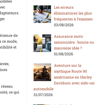
modèles
vec
Les erreurs
daptateurs.
éliminatoires les plus
ger
fréquentes à l’examen
03/08/2026
érience de
Assurance moto
 à ce mode,
saisonnière : bonne ou
ibilité et
mauvaise idée ?
01/08/2026
levée,
Aventure sur la
hines
mythique Route 90
américaine en Harley
Davidson avec side-car
s réseau
automobile
ité, ce qui
31/07/2026
.