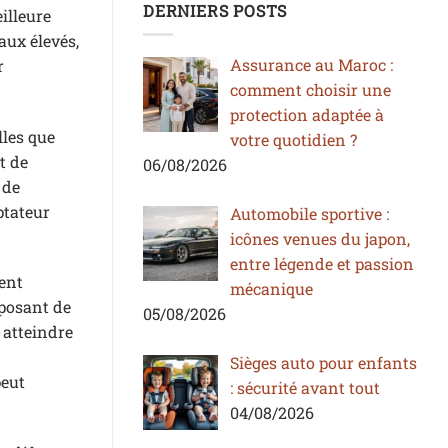
DERNIERS POSTS
illeure
aux élevés,
Assurance au Maroc :
r
comment choisir une
protection adaptée à
lles que
votre quotidien ?
t de
06/08/2026
 de
ptateur
Automobile sportive :
icônes venues du japon,
entre légende et passion
ment
mécanique
sposant de
05/08/2026
 atteindre
Sièges auto pour enfants
peut
: sécurité avant tout
04/08/2026