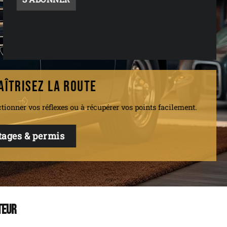
AÎTRISEZ LA ROUTE
ctionner vos réflexes ou à récupérer vos points facilement.
stages & permis
teur