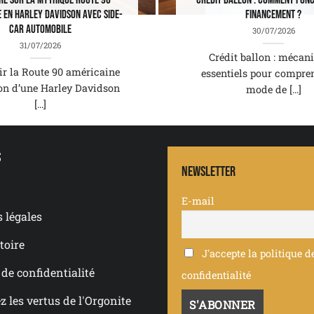
re sur la mythique Route 90
Crédit ballon : comment fonc
 en Harley Davidson avec side-
financement ?
car automobile
30/07/2026
31/07/2026
Crédit ballon : mécan
ir la Route 90 américaine
essentiels pour compre
on d’une Harley Davidson
mode de [...]
[...]
s
Newsletter
E-mail
 légales
toire
J'accepte la politique d
 de confidentialité
confidentialité
 les vertus de l'Orgonite