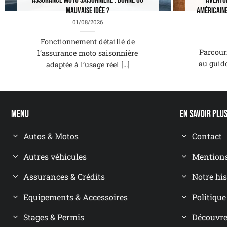
Assurance moto saisonnière : bonne ou
Aventu
mauvaise idée ?
américaine
01/08/2026
Fonctionnement détaillé de
Parcour
l’assurance moto saisonnière
au guid
adaptée à l’usage réel [...]
Menu
En savoir plu
Autos & Motos
Contact
Autres véhicules
Mentions
Assurances & Crédits
Notre his
Equipements & Accessoires
Politique
Stages & Permis
Découvrez