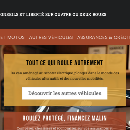
CONSEILS ET LIBERTÉ SUR QUATRE OU DEUX ROUES
 ET MOTOS
AUTRES VÉHICULES
ASSURANCES & CRÉDI
TOUT CE QUI ROULE AUTREMENT
Du van aménagé au scooter électrique, plongez dans le monde des
véhicules alternatifs et des nouvelles mobilités.
Découvrir les autres véhicules
ROULEZ PROTÉGÉ, FINANCEZ MALIN
Comparez, choisissez et économisez sur vos assurances et