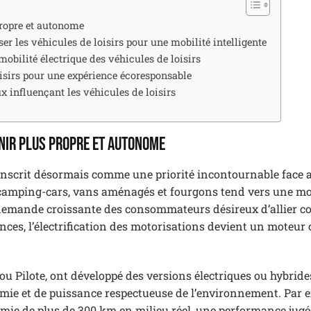
 propre et autonome
 les véhicules de loisirs pour une mobilité intelligente
mobilité électrique des véhicules de loisirs
isirs pour une expérience écoresponsable
 influençant les véhicules de loisirs
enir plus propre et autonome
s’inscrit désormais comme une priorité incontournable face 
camping-cars, vans aménagés et fourgons tend vers une mo
 demande croissante des consommateurs désireux d’allier co
nces, l’électrification des motorisations devient un moteur c
ou Pilote, ont développé des versions électriques ou hybride
ie et de puissance respectueuse de l’environnement. Par 
mie de plus de 300 km en milieu réel, une performance jugé