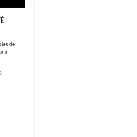
té
ules de
si à
S