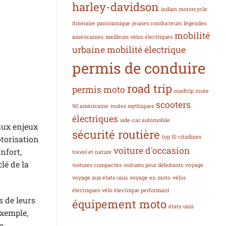
harley-davidson
indian motorcycle
itinéraire panoramique
jeunes conducteurs
légendes
mobilité
américaines
meilleurs vélos électriques
urbaine
mobilité électrique
permis de conduire
road trip
permis moto
roadtrip
route
scooters
90 américaine
routes mythiques
électriques
side-car automobile
aux enjeux
sécurité routière
top 10 citadines
torisation
voiture d'occasion
nfort,
travel et nature
lé de la
voitures compactes
voitures pour débutants
voyage
voyage aux états-unis
voyage en moto
vélos
électriques
vélo électrique performant
s de leurs
équipement moto
états-unis
exemple,
e