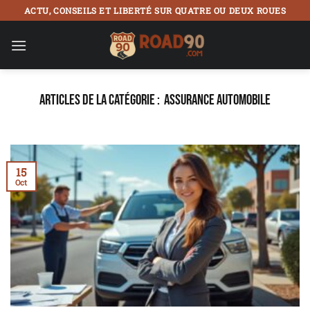
Passer
ACTU, CONSEILS ET LIBERTÉ SUR QUATRE OU DEUX ROUES
au
contenu
ASSURANCE AUTOMOBILE
15
Oct