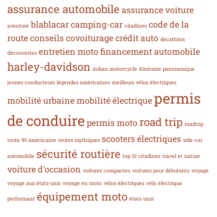
assurance automobile
assurance voiture
blablacar
camping-car
code de la
aventure
citadines
route
conseils
covoiturage
crédit auto
décathlon
entretien moto
financement automobile
découvertes
harley-davidson
indian motorcycle
itinéraire panoramique
jeunes conducteurs
légendes américaines
meilleurs vélos électriques
permis
mobilité urbaine
mobilité électrique
de conduire
road trip
permis moto
roadtrip
scooters électriques
route 90 américaine
routes mythiques
side-car
sécurité routière
automobile
top 10 citadines
travel et nature
voiture d'occasion
voitures compactes
voitures pour débutants
voyage
voyage aux états-unis
voyage en moto
vélos électriques
vélo électrique
équipement moto
performant
états-unis