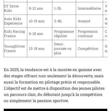
GT Drive
Voi
8-12 ans
1-2h
Intermédiaire
Kids
min
Auto Kids
App
10-15 ans
2-4h
Avancé
Experience
tec
Kids Racing
Programme
Progression
Clu
6-18 ans
France
régulier
continue
com
Demi-
YoungDriver
Sta
13-18 ans
journée ou
Compétition
France
app
plus
En 2025, la tendance est à la montée en gamme avec
des stages offrant non seulement la découverte, mais
aussi la formation en pilotage précis et responsable.
L’objectif est de mettre à disposition des jeunes pilotes
un parcours clair, du débutant jusqu’à la compétition
ou simplement la passion sportive.