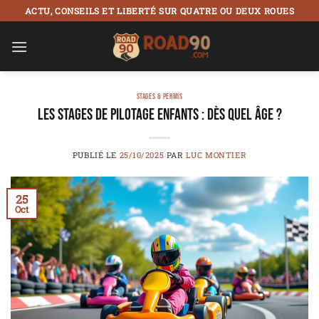
Passer
ACTU, CONSEILS ET LIBERTÉ SUR QUATRE OU DEUX ROUES
au
contenu
STAGES & PERMIS
Les stages de pilotage enfants : dès quel âge ?
PUBLIÉ LE
25/10/2025
PAR
LUC MONTIER
25
Oct