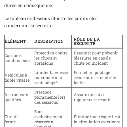
durée en conséquence.
Le tableau ci-dessous illustre les points clés
concernant la sécurité :
RÔLE DE LA
ÉLÉMENT
DESCRIPTION
SÉCURITÉ
Protection contre
Essentiel pour prévenir
Casque et
les chocs et
blessures en cas de
combinaison
abrasions
chute ou incident
Limiter la vitesse
Permet un pilotage
Véhicules à
maximale à un
sécuritaire et contrôle
faible vitesse
seuil adapté
facile
Présence
Instructeurs
Assure un suivi
permanente lors
qualifiés
rigoureux et réactif
des sessions
Zone
Circuit
exclusivement
Élimine tout risque lié à
fermé
réservée à
la circulation extérieure
l’activité