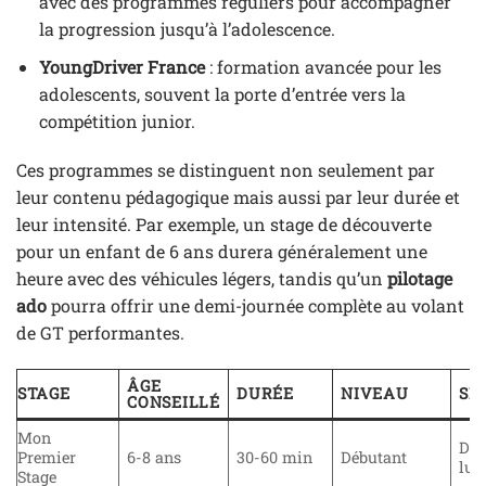
avec des programmes réguliers pour accompagner
la progression jusqu’à l’adolescence.
YoungDriver France
: formation avancée pour les
adolescents, souvent la porte d’entrée vers la
compétition junior.
Ces programmes se distinguent non seulement par
leur contenu pédagogique mais aussi par leur durée et
leur intensité. Par exemple, un stage de découverte
pour un enfant de 6 ans durera généralement une
heure avec des véhicules légers, tandis qu’un
pilotage
ado
pourra offrir une demi-journée complète au volant
de GT performantes.
ÂGE
STAGE
DURÉE
NIVEAU
SP
CONSEILLÉ
Mon
Déc
Premier
6-8 ans
30-60 min
Débutant
lud
Stage