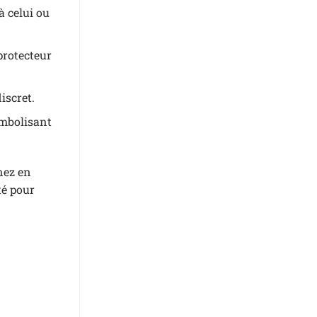
à celui ou
 protecteur
iscret.
ymbolisant
nez en
té pour