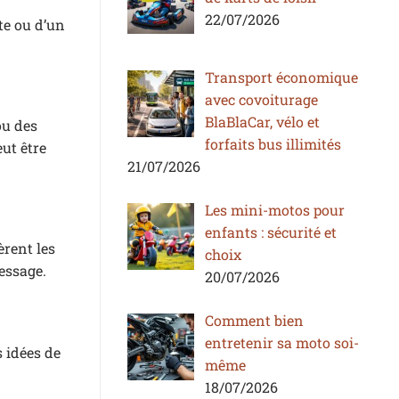
22/07/2026
te ou d’un
Transport économique
avec covoiturage
BlaBlaCar, vélo et
ou des
forfaits bus illimités
ut être
21/07/2026
Les mini-motos pour
enfants : sécurité et
èrent les
choix
message.
20/07/2026
Comment bien
entretenir sa moto soi-
 idées de
même
18/07/2026