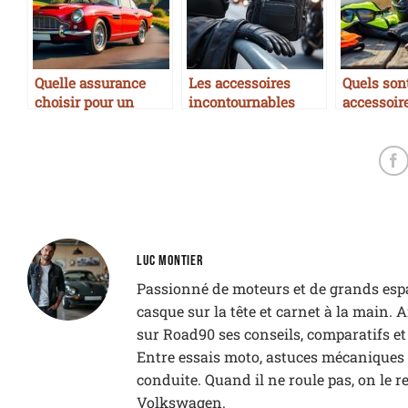
Quelle assurance
Les accessoires
Quels sont
choisir pour un
incontournables
accessoir
véhicule ancien ?
pour les motards
indispens
urbains
motards ?
LUC MONTIER
Passionné de moteurs et de grands espac
casque sur la tête et carnet à la main.
sur Road90 ses conseils, comparatifs e
Entre essais moto, astuces mécaniques et
conduite. Quand il ne roule pas, on le r
Volkswagen.