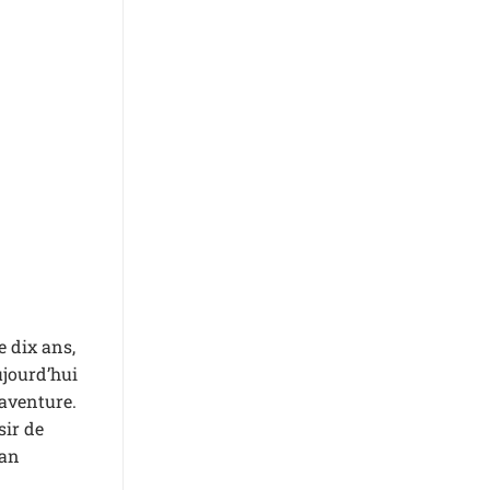
e dix ans,
ujourd’hui
 aventure.
sir de
van