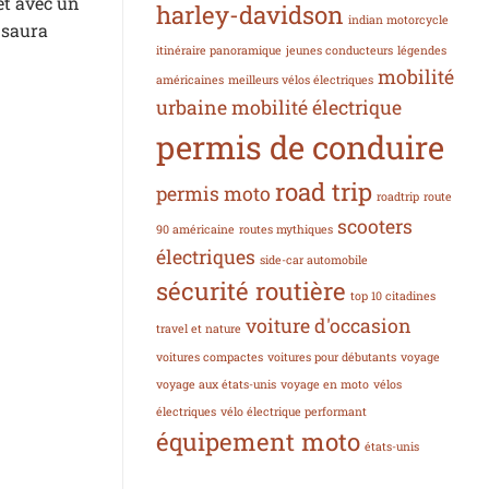
et avec un
harley-davidson
indian motorcycle
 saura
itinéraire panoramique
jeunes conducteurs
légendes
mobilité
américaines
meilleurs vélos électriques
urbaine
mobilité électrique
permis de conduire
road trip
permis moto
roadtrip
route
scooters
90 américaine
routes mythiques
électriques
side-car automobile
sécurité routière
top 10 citadines
voiture d'occasion
travel et nature
voitures compactes
voitures pour débutants
voyage
voyage aux états-unis
voyage en moto
vélos
électriques
vélo électrique performant
équipement moto
états-unis