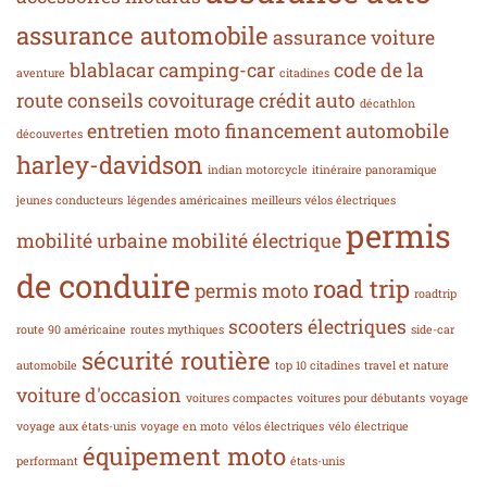
assurance automobile
assurance voiture
blablacar
camping-car
code de la
aventure
citadines
route
conseils
covoiturage
crédit auto
décathlon
entretien moto
financement automobile
découvertes
harley-davidson
indian motorcycle
itinéraire panoramique
jeunes conducteurs
légendes américaines
meilleurs vélos électriques
permis
mobilité urbaine
mobilité électrique
de conduire
road trip
permis moto
roadtrip
scooters électriques
route 90 américaine
routes mythiques
side-car
sécurité routière
automobile
top 10 citadines
travel et nature
voiture d'occasion
voitures compactes
voitures pour débutants
voyage
voyage aux états-unis
voyage en moto
vélos électriques
vélo électrique
équipement moto
performant
états-unis