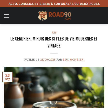
Passer
ACTU, CONSEILS ET LIBERTÉ SUR QUATRE OU DEUX ROUES
au
contenu
ACTU
Le cendrier, miroir des styles de vie modernes et
vintage
PUBLIÉ LE
25/09/2025
PAR
LUC MONTIER
25
Sep