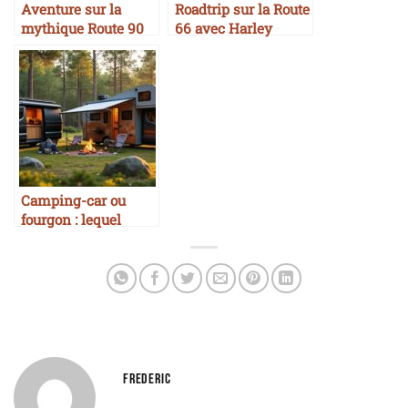
Aventure sur la
Roadtrip sur la Route
mythique Route 90
66 avec Harley
américaine en
Davidson et
Harley Davidson
Chevrolet Corvette
avec side-car
mythiques
automobile
américains
Camping-car ou
fourgon : lequel
choisir ?
FREDERIC