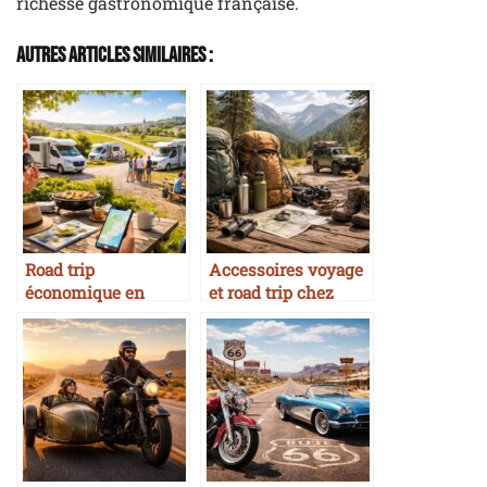
richesse gastronomique française.
Autres Articles Similaires :
Road trip
Accessoires voyage
économique en
et road trip chez
France avec
Décathlon Travel et
camping-cars
Nature Découvertes
partagés sur
pour aventuriers
Yescapa et
Wikicampers