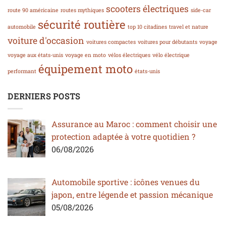
scooters électriques
route 90 américaine
routes mythiques
side-car
sécurité routière
automobile
top 10 citadines
travel et nature
voiture d'occasion
voitures compactes
voitures pour débutants
voyage
voyage aux états-unis
voyage en moto
vélos électriques
vélo électrique
équipement moto
performant
états-unis
DERNIERS POSTS
Assurance au Maroc : comment choisir une
protection adaptée à votre quotidien ?
06/08/2026
Automobile sportive : icônes venues du
japon, entre légende et passion mécanique
05/08/2026