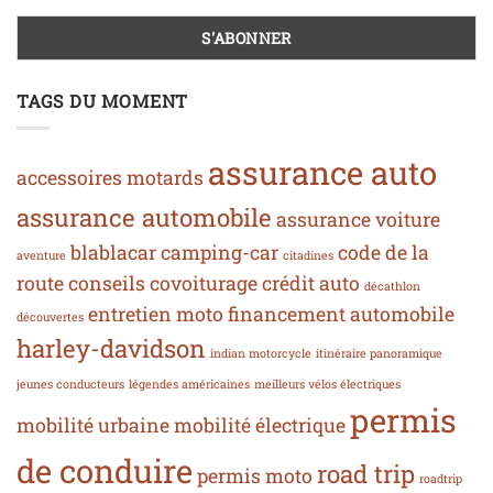
TAGS DU MOMENT
assurance auto
accessoires motards
assurance automobile
assurance voiture
blablacar
camping-car
code de la
aventure
citadines
route
conseils
covoiturage
crédit auto
décathlon
entretien moto
financement automobile
découvertes
harley-davidson
indian motorcycle
itinéraire panoramique
jeunes conducteurs
légendes américaines
meilleurs vélos électriques
permis
mobilité urbaine
mobilité électrique
de conduire
road trip
permis moto
roadtrip