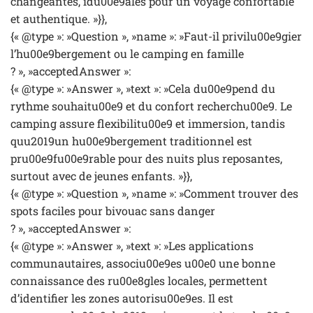
changeantes, idu00e9ales pour un voyage confortable
et authentique. »}},
{« @type »: »Question », »name »: »Faut-il privilu00e9gier
l’hu00e9bergement ou le camping en famille
? », »acceptedAnswer »:
{« @type »: »Answer », »text »: »Cela du00e9pend du
rythme souhaitu00e9 et du confort recherchu00e9. Le
camping assure flexibilitu00e9 et immersion, tandis
quu2019un hu00e9bergement traditionnel est
pru00e9fu00e9rable pour des nuits plus reposantes,
surtout avec de jeunes enfants. »}},
{« @type »: »Question », »name »: »Comment trouver des
spots faciles pour bivouac sans danger
? », »acceptedAnswer »:
{« @type »: »Answer », »text »: »Les applications
communautaires, associu00e9es u00e0 une bonne
connaissance des ru00e8gles locales, permettent
d’identifier les zones autorisu00e9es. Il est