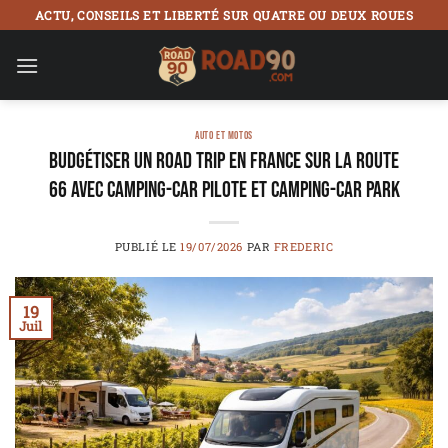
Passer
ACTU, CONSEILS ET LIBERTÉ SUR QUATRE OU DEUX ROUES
au
contenu
AUTO ET MOTOS
Budgétiser un road trip en France sur la Route
66 avec camping-car Pilote et Camping-Car Park
PUBLIÉ LE
19/07/2026
PAR
FREDERIC
19
Juil