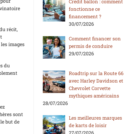
 pour
Crédit ballon : comment
ivinatoire
fonctionne ce
financement ?
30/07/2026
u récit,
t
Comment financer son
 les images
permis de conduire
29/07/2026
es du
ablement
Roadtrip sur la Route 66
avec Harley Davidson et
Chevrolet Corvette
mythiques américains
28/07/2026
vez
phères sont
Les meilleures marques
le but de
de karts de loisir
27/07/2026