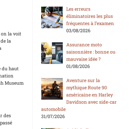
Les erreurs
éliminatoires les plus
fréquentes à l’examen
03/08/2026
 on la voit
 de la
Assurance moto
a
saisonnière : bonne ou
mauvaise idée ?
01/08/2026
e du haut
ination
Aventure sur la
tish Museum
mythique Route 90
américaine en Harley
Davidson avec side-car
automobile
ur des
31/07/2026
 passé