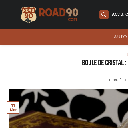
Passer
au
ACTU, 
contenu
AUTO
Boule de cristal :
PUBLIÉ LE
11
Mar