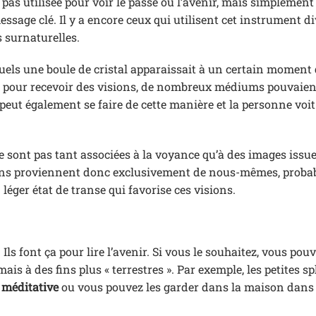
t pas utilisée pour voir le passé ou l’avenir, mais simplement
essage clé. Il y a encore ceux qui utilisent cet instrument d
 surnaturelles.
quels une boule de cristal apparaissait à un certain moment d
r pour recevoir des visions, de nombreux médiums pouvaien
eut également se faire de cette manière et la personne voit
ne sont pas tant associées à la voyance qu’à des images issu
sons proviennent donc exclusivement de nous-mêmes, prob
éger état de transe qui favorise ces visions.
. Ils font ça pour lire l’avenir. Si vous le souhaitez, vous pou
is à des fins plus « terrestres ». Par exemple, les petites s
 méditative
ou vous pouvez les garder dans la maison dans 