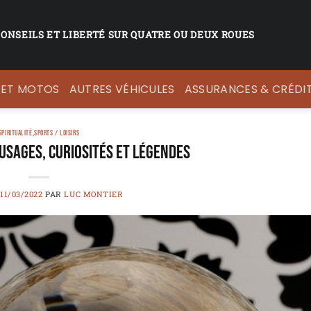
CONSEILS ET LIBERTÉ SUR QUATRE OU DEUX ROUES
 ET MOTOS
AUTRES VÉHICULES
ASSURANCES & CRÉDI
SPIRITUALITÉ
,
SPORTS / LOISIRS
 usages, curiosités et légendes
11/03/2022
PAR
LUC MONTIER