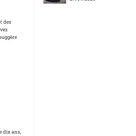
t des
uvez
 suggère
e dix ans,