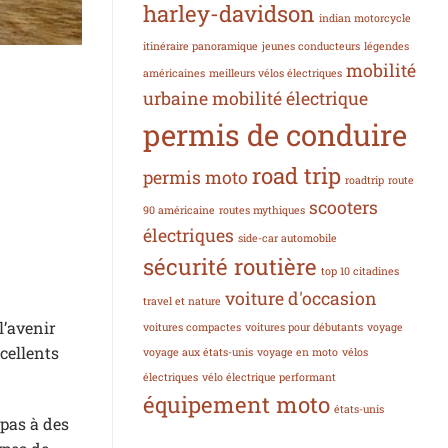
harley-davidson
indian motorcycle
itinéraire panoramique
jeunes conducteurs
légendes
mobilité
américaines
meilleurs vélos électriques
urbaine
mobilité électrique
permis de conduire
road trip
permis moto
roadtrip
route
scooters
90 américaine
routes mythiques
électriques
side-car automobile
sécurité routière
top 10 citadines
voiture d'occasion
travel et nature
l’avenir
voitures compactes
voitures pour débutants
voyage
cellents
voyage aux états-unis
voyage en moto
vélos
électriques
vélo électrique performant
équipement moto
états-unis
 pas à des