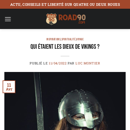
Passer
ACTU, CONSEILS ET LIBERTÉ SUR QUATRE OU DEUX ROUES
au
contenu
INSPIRATIONS
,
SPIRITUALITÉ
,
VOYAGE
Qui étaient les dieux de vikings ?
PUBLIÉ LE
11/04/2022
PAR
LUC MONTIER
11
Avr