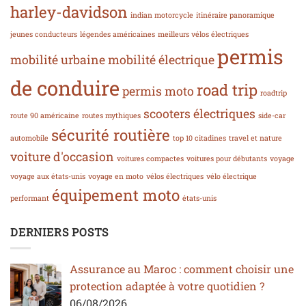
harley-davidson
indian motorcycle
itinéraire panoramique
jeunes conducteurs
légendes américaines
meilleurs vélos électriques
permis
mobilité urbaine
mobilité électrique
de conduire
road trip
permis moto
roadtrip
scooters électriques
route 90 américaine
routes mythiques
side-car
sécurité routière
automobile
top 10 citadines
travel et nature
voiture d'occasion
voitures compactes
voitures pour débutants
voyage
voyage aux états-unis
voyage en moto
vélos électriques
vélo électrique
équipement moto
performant
états-unis
DERNIERS POSTS
Assurance au Maroc : comment choisir une
protection adaptée à votre quotidien ?
06/08/2026