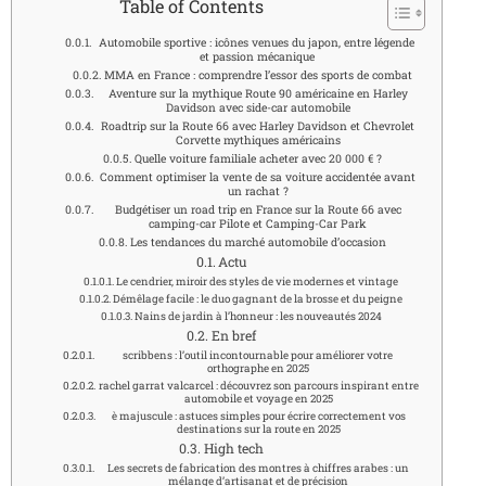
Table of Contents
Automobile sportive : icônes venues du japon, entre légende
et passion mécanique
MMA en France : comprendre l’essor des sports de combat
Aventure sur la mythique Route 90 américaine en Harley
Davidson avec side-car automobile
Roadtrip sur la Route 66 avec Harley Davidson et Chevrolet
Corvette mythiques américains
Quelle voiture familiale acheter avec 20 000 € ?
Comment optimiser la vente de sa voiture accidentée avant
un rachat ?
Budgétiser un road trip en France sur la Route 66 avec
camping-car Pilote et Camping-Car Park
Les tendances du marché automobile d’occasion
Actu
Le cendrier, miroir des styles de vie modernes et vintage
Démêlage facile : le duo gagnant de la brosse et du peigne
Nains de jardin à l’honneur : les nouveautés 2024
En bref
scribbens : l’outil incontournable pour améliorer votre
orthographe en 2025
rachel garrat valcarcel : découvrez son parcours inspirant entre
automobile et voyage en 2025
è majuscule : astuces simples pour écrire correctement vos
destinations sur la route en 2025
High tech
Les secrets de fabrication des montres à chiffres arabes : un
mélange d’artisanat et de précision