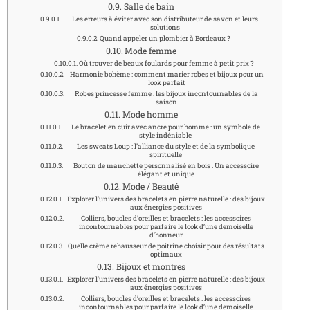
Salle de bain
Les erreurs à éviter avec son distributeur de savon et leurs
solutions
Quand appeler un plombier à Bordeaux ?
Mode femme
Où trouver de beaux foulards pour femme à petit prix ?
Harmonie bohème : comment marier robes et bijoux pour un
look parfait
Robes princesse femme : les bijoux incontournables de la
saison
Mode homme
Le bracelet en cuir avec ancre pour homme : un symbole de
style indéniable
Les sweats Loup : l’alliance du style et de la symbolique
spirituelle
Bouton de manchette personnalisé en bois : Un accessoire
élégant et unique
Mode / Beauté
Explorer l’univers des bracelets en pierre naturelle : des bijoux
aux énergies positives
Colliers, boucles d’oreilles et bracelets : les accessoires
incontournables pour parfaire le look d’une demoiselle
d’honneur
Quelle crème rehausseur de poitrine choisir pour des résultats
optimaux
Bijoux et montres
Explorer l’univers des bracelets en pierre naturelle : des bijoux
aux énergies positives
Colliers, boucles d’oreilles et bracelets : les accessoires
incontournables pour parfaire le look d’une demoiselle