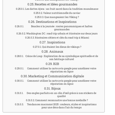
Recettes et Idées gourmandes
Les dattes Ajwa : un fruit sacré dans la tradition musulmane
Valeur nutritionnelle du caviar
Que mangeaient les Viking ?
Destinations et Inspirations
Boucles à la journée : routes panoramiques et haltes
gourmandes
Washington DC : road trip urbain et itinéraire sur deux jours
Itinéraires côtiers et clés du road trip à Miami
Inspirations
Qui étaient les dieux de vikings ?
Animaux
Crâne de Loup : Exploration de sa symbolique spirituelle et de
son héritage culturel
B2B
Comment utiliser la carte avis google pour améliorer votre
réputation en ligne
Marketing et Communication digitale
Comment utiliser la carte avis google pour améliorer votre
réputation en ligne
Bijoux
Des ongles parfaits en un clin d’œil grâce à nos stickers de
qualité
Comment reconnaitre une bonne médaille ?
Tendances macramé 2025 : couleurs, styles et inspirations
pour une déco dans l’air du temps