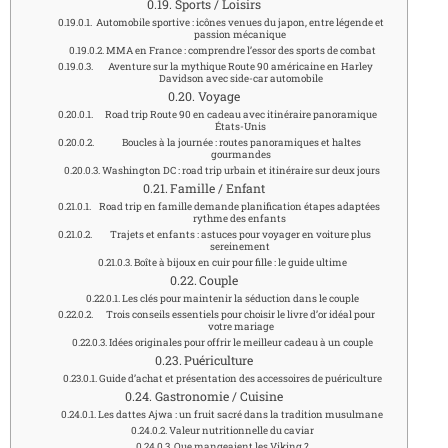
Sports / Loisirs
Automobile sportive : icônes venues du japon, entre légende et
passion mécanique
MMA en France : comprendre l’essor des sports de combat
Aventure sur la mythique Route 90 américaine en Harley
Davidson avec side-car automobile
Voyage
Road trip Route 90 en cadeau avec itinéraire panoramique
États-Unis
Boucles à la journée : routes panoramiques et haltes
gourmandes
Washington DC : road trip urbain et itinéraire sur deux jours
Famille / Enfant
Road trip en famille demande planification étapes adaptées
rythme des enfants
Trajets et enfants : astuces pour voyager en voiture plus
sereinement
Boîte à bijoux en cuir pour fille : le guide ultime
Couple
Les clés pour maintenir la séduction dans le couple
Trois conseils essentiels pour choisir le livre d’or idéal pour
votre mariage
Idées originales pour offrir le meilleur cadeau à un couple
Puériculture
Guide d’achat et présentation des accessoires de puériculture
Gastronomie / Cuisine
Les dattes Ajwa : un fruit sacré dans la tradition musulmane
Valeur nutritionnelle du caviar
Que mangeaient les Viking ?