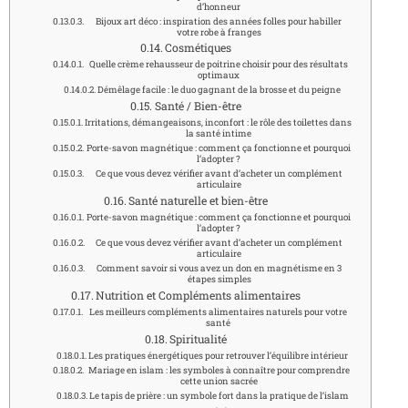
d’honneur
Bijoux art déco : inspiration des années folles pour habiller
votre robe à franges
Cosmétiques
Quelle crème rehausseur de poitrine choisir pour des résultats
optimaux
Démêlage facile : le duo gagnant de la brosse et du peigne
Santé / Bien-être
Irritations, démangeaisons, inconfort : le rôle des toilettes dans
la santé intime
Porte-savon magnétique : comment ça fonctionne et pourquoi
l’adopter ?
Ce que vous devez vérifier avant d’acheter un complément
articulaire
Santé naturelle et bien-être
Porte-savon magnétique : comment ça fonctionne et pourquoi
l’adopter ?
Ce que vous devez vérifier avant d’acheter un complément
articulaire
Comment savoir si vous avez un don en magnétisme en 3
étapes simples
Nutrition et Compléments alimentaires
Les meilleurs compléments alimentaires naturels pour votre
santé
Spiritualité
Les pratiques énergétiques pour retrouver l’équilibre intérieur
Mariage en islam : les symboles à connaître pour comprendre
cette union sacrée
Le tapis de prière : un symbole fort dans la pratique de l’islam